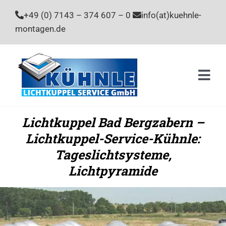
Zum
+49 (0) 7143 – 374 607 – 0
info(at)kuehnle-
Inhalt
montagen.de
springen
Togg
Navi
Home
Lichtkuppel Bad Bergzabern –
Lichtkuppel-Service-Kühnle:
Leistu
Tageslichtsysteme,
Unter
Lichtpyramide
Stelle
Kontak