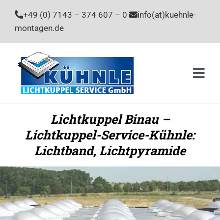
Zum
+49 (0) 7143 – 374 607 – 0
info(at)kuehnle-
Inhalt
montagen.de
springen
Togg
Navi
Home
Lichtkuppel Binau –
Lichtkuppel-Service-Kühnle:
Leistu
Lichtband, Lichtpyramide
Unter
Stelle
Kontak