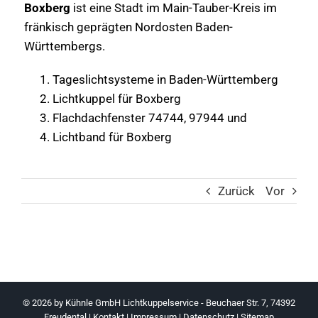
Boxberg
ist eine Stadt im Main-Tauber-Kreis im
fränkisch geprägten Nordosten Baden-
Württembergs.
Tageslichtsysteme in Baden-Württemberg
Lichtkuppel für Boxberg
Flachdachfenster 74744, 97944 und
Lichtband für Boxberg
Zurück
Vor
© 2026 by
Kühnle GmbH Lichtkuppelservice - Beuchaer Str. 7, 74392
Freudental
|
Kontakt
|
Impressum
|
Datenschutz
|
Sitemap