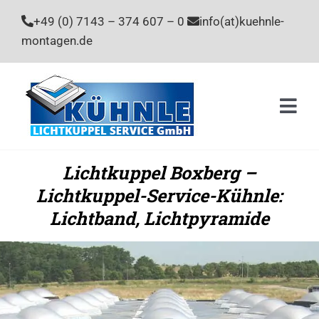
Zum
+49 (0) 7143 – 374 607 – 0
info(at)kuehnle-
Inhalt
montagen.de
springen
Togg
Navi
Home
Lichtkuppel Boxberg –
Lichtkuppel-Service-Kühnle:
Leistu
Lichtband, Lichtpyramide
Unter
Stelle
Kontak