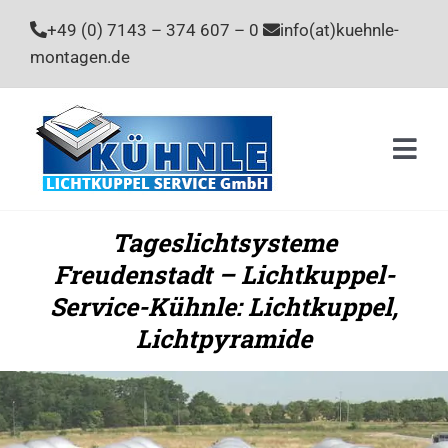
Zum
+49 (0) 7143 – 374 607 – 0
info(at)kuehnle-
Inhalt
montagen.de
springen
Togg
Navi
Home
Tageslichtsysteme
Freudenstadt – Lichtkuppel-
Leistu
Service-Kühnle: Lichtkuppel,
Unter
Lichtpyramide
Stelle
Kontak