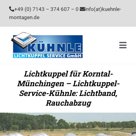
Zum
+49 (0) 7143 – 374 607 – 0
info(at)kuehnle-
Inhalt
montagen.de
springen
Togg
Navi
Home
Lichtkuppel für Korntal-
Münchingen – Lichtkuppel-
Leistu
Service-Kühnle: Lichtband,
Unter
Rauchabzug
Stelle
Kontak