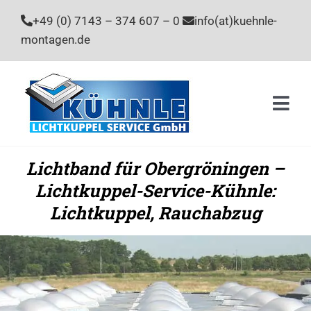
Zum
+49 (0) 7143 – 374 607 – 0
info(at)kuehnle-
Inhalt
montagen.de
springen
Togg
Navi
Home
Lichtband für Obergröningen –
Lichtkuppel-Service-Kühnle:
Leistu
Lichtkuppel, Rauchabzug
Unter
Stelle
Kontak