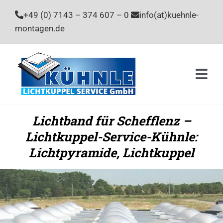
Zum
+49 (0) 7143 – 374 607 – 0
info(at)kuehnle-
Inhalt
montagen.de
springen
Togg
Navi
Home
Lichtband für Schefflenz –
Lichtkuppel-Service-Kühnle:
Leistu
Lichtpyramide, Lichtkuppel
Unter
Stelle
Kontak