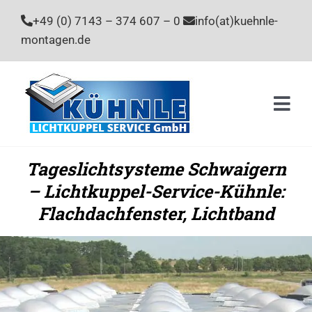
Zum
+49 (0) 7143 – 374 607 – 0
info(at)kuehnle-
Inhalt
montagen.de
springen
Togg
Navi
Home
Tageslichtsysteme Schwaigern
– Lichtkuppel-Service-Kühnle:
Leistu
Flachdachfenster, Lichtband
Unter
Stelle
Kontak