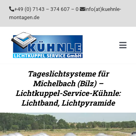
Zum
+49 (0) 7143 – 374 607 – 0
info(at)kuehnle-
Inhalt
montagen.de
springen
Togg
Navi
Home
Tageslichtsysteme für
Michelbach (Bilz) –
Leistu
Lichtkuppel-Service-Kühnle:
Unter
Lichtband, Lichtpyramide
Stelle
Kontak